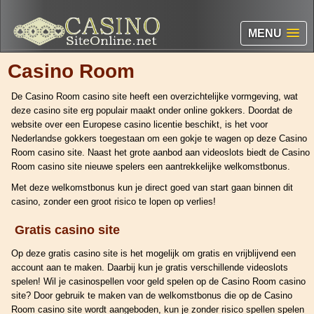
MENU
Casino Room
De Casino Room casino site heeft een overzichtelijke vormgeving, wat
deze casino site erg populair maakt onder online gokkers. Doordat de
website over een Europese casino licentie beschikt, is het voor
Nederlandse gokkers toegestaan om een gokje te wagen op deze Casino
Room casino site. Naast het grote aanbod aan videoslots biedt de Casino
Room casino site nieuwe spelers een aantrekkelijke welkomstbonus.
Met deze welkomstbonus kun je direct goed van start gaan binnen dit
casino, zonder een groot risico te lopen op verlies!
Gratis casino site
Op deze gratis casino site is het mogelijk om gratis en vrijblijvend een
account aan te maken. Daarbij kun je gratis verschillende videoslots
spelen! Wil je casinospellen voor geld spelen op de Casino Room casino
site? Door gebruik te maken van de welkomstbonus die op de Casino
Room casino site wordt aangeboden, kun je zonder risico spellen spelen