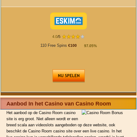
4.0
/5
110 Free Spins
€100
97.05%
Aanbod In het Casino van Casino Room
Het aanbod op de Casino Room casino
site is erg groot. Niet alleen wordt er een
breed scala aan videoslots aangeboden op deze website, ook
beschikt de Casino Room casino site over een live casino. In het