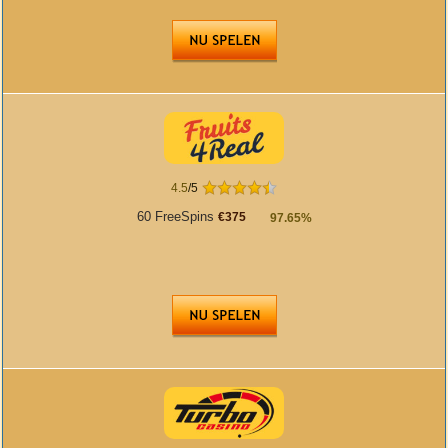
4.5
/5
60 FreeSpins
€375
97.65%